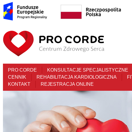
PRO CORDE
KONSULTACJE SPECJALISTYCZNE
CENNIK
REHABILITACJA KARDIOLOGICZNA
F
KONTAKT
REJESTRACJA ONLINE