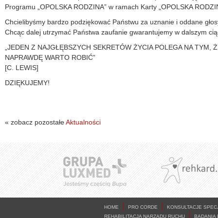
Programu „OPOLSKA RODZINA” w ramach Karty „OPOLSKA RODZI
Chcielibyśmy bardzo podziękować Państwu za uznanie i oddane głos
Chcąc dalej utrzymać Państwa zaufanie gwarantujemy w dalszym cią
„JEDEN Z NAJGŁĘBSZYCH SEKRETÓW ŻYCIA POLEGA NA TYM, Ż
NAPRAWDĘ WARTO ROBIĆ”
[C. LEWIS]
DZIĘKUJEMY!
« zobacz pozostałe
Aktualności
HOME
PRO CORDE
KONSULTACJE SPEC
REHABILITACJA NARZĄDU RUCHU
BADANIA