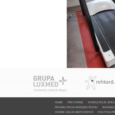
HOME
PRO CORDE
KONSULTACJE SPEC
REHABILITACJA NARZĄDU RUCHU
BADANIA
CENNIK USŁUG MEDYCZNYCH
POLITYKA P