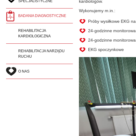
SPECJALISTYCZNE
kardiologów.
Wykonujemy m.in.:
BADANIA DIAGNOSTYCZNE
Próby wysiłkowe EKG na 
24-godzinne monitorowan
REHABILITACJA
KARDIOLOGICZNA
24-godzinne monitorowan
EKG spoczynkowe
REHABILITACJA NARZĄDU
RUCHU
O NAS