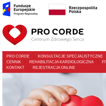
PRO CORDE
KONSULTACJE SPECJALISTYCZNE
CENNIK
REHABILITACJA KARDIOLOGICZNA
F
KONTAKT
REJESTRACJA ONLINE