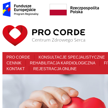
PRO CORDE
KONSULTACJE SPECJALISTYCZNE
CENNIK
REHABILITACJA KARDIOLOGICZNA
F
KONTAKT
REJESTRACJA ONLINE