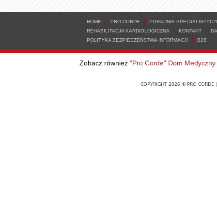
HOME
PRO CORDE
PORADNIE SPECJALISTYCZ
REHABILITACJA KARDIOLOGICZNA
KONTAKT
D
POLITYKA BEZPIECZEŃSTWA INFORMACJI
B2B
Zobacz również
"Pro Corde" Dom Medyczny
COPYRIGHT 2026 © PRO CORDE |