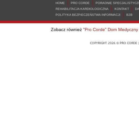
HOME
PRO CORDE
PORADNIE SPECJALISTYCZ
REHABILITACJA KARDIOLOGICZNA
KONTAKT
D
POLITYKA BEZPIECZEŃSTWA INFORMACJI
B2B
Zobacz również
"Pro Corde" Dom Medyczny
COPYRIGHT 2026 © PRO CORDE |