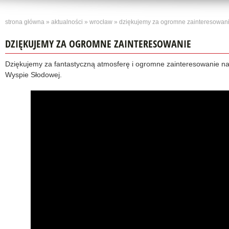
strona główna
»
aktualności
»
wrocław
» dziękujemy za ogromne zainteresowan
DZIĘKUJEMY ZA OGROMNE ZAINTERESOWANIE
Dziękujemy za fantastyczną atmosferę i ogromne zainteresowanie na
Wyspie Słodowej.