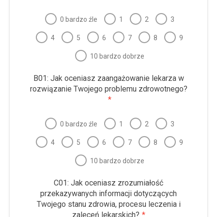
0 bardzo źle
1
2
3
4
5
6
7
8
9
10 bardzo dobrze
B01: Jak oceniasz zaangażowanie lekarza w
rozwiązanie Twojego problemu zdrowotnego?
*
0 bardzo źle
1
2
3
4
5
6
7
8
9
10 bardzo dobrze
C01: Jak oceniasz zrozumiałość
przekazywanych informacji dotyczących
Twojego stanu zdrowia, procesu leczenia i
zaleceń lekarskich?
*