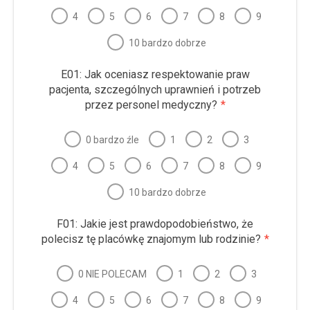
4
5
6
7
8
9
10 bardzo dobrze
E01: Jak oceniasz respektowanie praw
pacjenta, szczególnych uprawnień i potrzeb
przez personel medyczny?
*
0 bardzo źle
1
2
3
4
5
6
7
8
9
10 bardzo dobrze
F01: Jakie jest prawdopodobieństwo, że
polecisz tę placówkę znajomym lub rodzinie?
*
0 NIE POLECAM
1
2
3
4
5
6
7
8
9