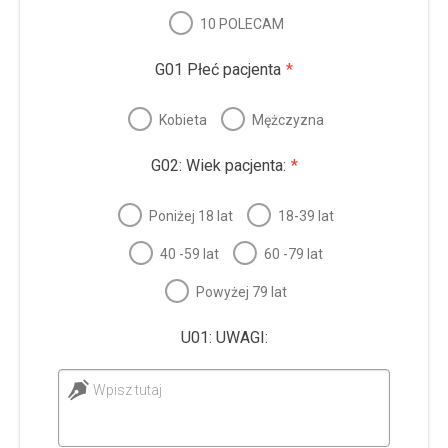
10 POLECAM
G01 Płeć pacjenta
*
Kobieta
Mężczyzna
G02: Wiek pacjenta:
*
Poniżej 18 lat
18-39 lat
40 -59 lat
60 -79 lat
Powyżej 79 lat
U01: UWAGI:
Wpisz tutaj