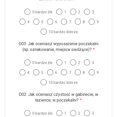
0 bardzo źle
1
2
3
4
5
6
7
8
9
10 bardzo dobrze
D03: Jak oceniasz wyposażenie poczekalni
(np. oznakowanie, miejsca siedzące)?
*
0 bardzo źle
1
2
3
4
5
6
7
8
9
10 bardzo dobrze
D02: Jak oceniasz czystość w gabinecie, w
łazience, w poczekalni?
*
0 bardzo źle
1
2
3