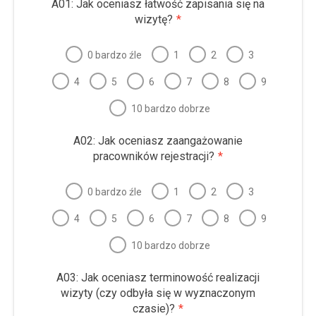
A01: Jak oceniasz łatwość zapisania się na
wizytę?
*
0 bardzo źle
1
2
3
4
5
6
7
8
9
10 bardzo dobrze
A02: Jak oceniasz zaangażowanie
pracowników rejestracji?
*
0 bardzo źle
1
2
3
4
5
6
7
8
9
10 bardzo dobrze
A03: Jak oceniasz terminowość realizacji
wizyty (czy odbyła się w wyznaczonym
czasie)?
*